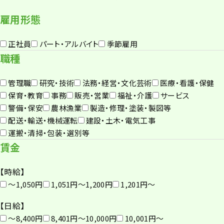
雇用形態
正社員
パート・アルバイト
季節雇用
職種
管理職
研究・技術
法務・経営・文化芸術
医療・看護・保健
保育・教育
事務
販売・営業
福祉・介護
サービス
警備・保安
農林漁業
製造・修理・塗装・製図等
配送・輸送・機械運転
建設・土木・電気工事
運搬・清掃・包装・選別等
賃金
【時給】
〜1,050円
1,051円〜1,200円
1,201円〜
【日給】
〜8,400円
8,401円〜10,000円
10,001円〜