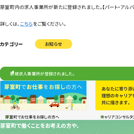
芽室町内の求人事業所が新たに登録されました。【パート・アルバ
詳しくは、
こちら
をご覧ください。
カテゴリー
お知らせ
新規求人事業所が登録されました。
芽室町でお仕事をお探しの方へ
キャリアコンサルタ
芽室町で働くことをお考えの方や、