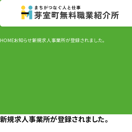
HOME
お知らせ
新規求人事業所が登録されました。
新規求人事業所が登録されました。