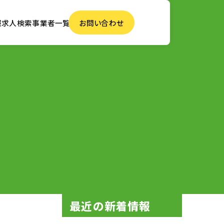
報
求人検索
事業者一覧
お問い合わせ
最近の新着情報