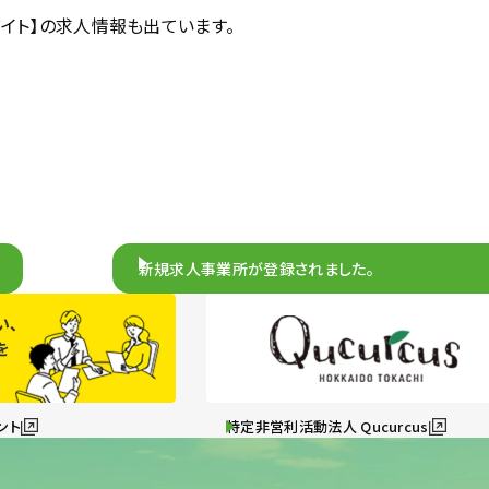
イト】の求人情報も出ています。
新規求人事業所が登録されました。
ント
特定非営利活動法人 Qucurcus