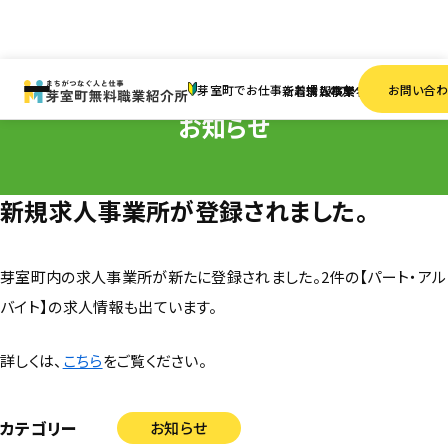
HOME
お知らせ
新規求人事業所が登録されました。
芽室町でお仕事をお探しの方へ
お問い合
新着情報
求人検索
事業者一覧
お知らせ
新規求人事業所が登録されました。
芽室町内の求人事業所が新たに登録されました。2件の【パート・アル
バイト】の求人情報も出ています。
詳しくは、
こちら
をご覧ください。
カテゴリー
お知らせ