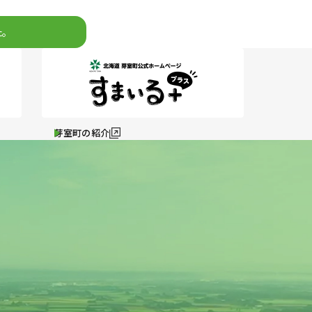
。
芽室町の紹介