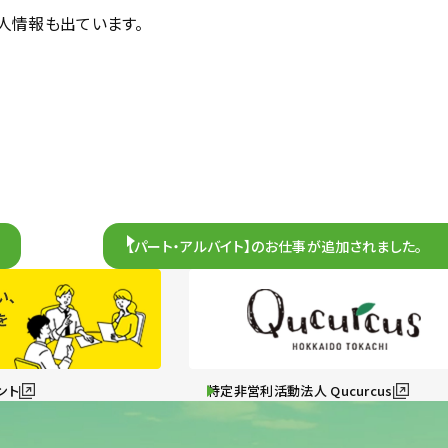
人情報も出ています。
【パート・アルバイト】のお仕事が追加されました。
ント
特定非営利活動法人 Qucurcus