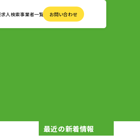
報
求人検索
事業者一覧
お問い合わせ
最近の新着情報