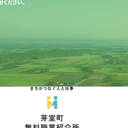
せください。