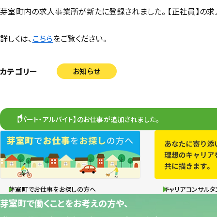
芽室町内の求人事業所が新たに登録されました。 【正社員】の求
詳しくは、
こちら
をご覧ください。
カテゴリー
お知らせ
【パート・アルバイト】のお仕事が追加されました。
芽室町でお仕事をお探しの方へ
キャリアコンサルタ
芽室町で働くことをお考えの方や、