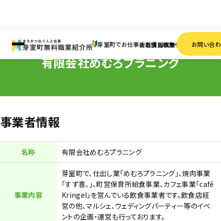
HOME
事業者一覧
有限会社めむろプラニング
芽室町でお仕事をお探しの方へ
お問い合
新着情報
求人検索
事業者一覧
有限会社めむろプラニング
事業者情報
名称
有限会社めむろプラニング
芽室町で、仕出し業「めむろプラニング」、焼肉事業
「すず喜、」、町営保育所給食事業、カフェ事業「café
事業内容
Kringel」を営んでいる飲食事業者です。飲食店経
営の他、マルシェ、ウェディングパーティー等のイベ
ントの企画・運営も行っております。