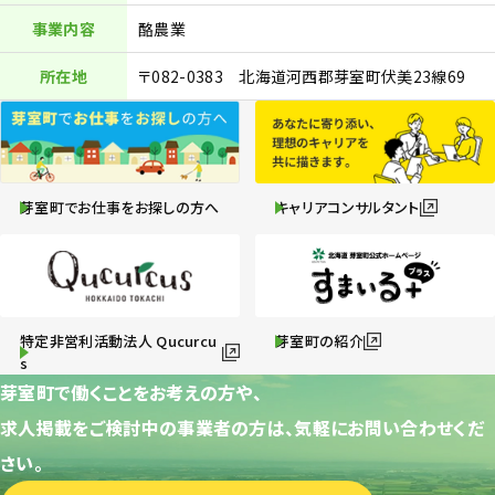
事業内容
酪農業
所在地
〒082-0383 北海道河西郡芽室町伏美23線69
芽室町でお仕事をお探しの方へ
キャリアコンサルタント
特定非営利活動法人 Qucurcu
芽室町の紹介
s
芽室町で働くことをお考えの方や、
求人掲載をご検討中の事業者の方は、気軽にお問い合わせくだ
さい。