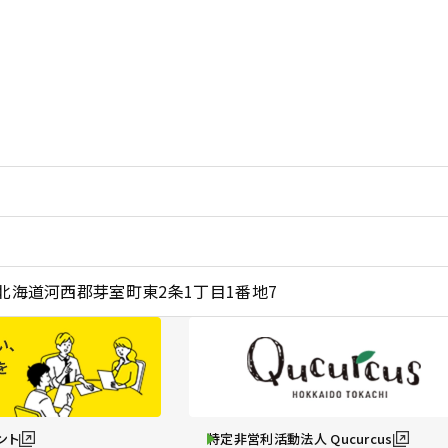
2 北海道河西郡芽室町東2条1丁目1番地7
ント
特定非営利活動法人 Qucurcus