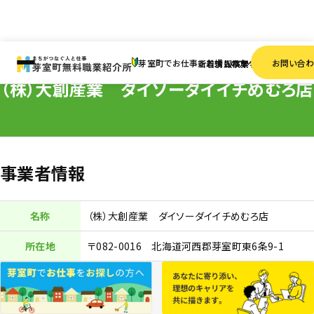
HOME
事業者一覧
（株）大創産業 ダイソーダイイチめむろ店
芽室町でお仕事をお探しの方へ
お問い合
新着情報
求人検索
事業者一覧
（株）大創産業 ダイソーダイイチめむろ店
事業者情報
名称
（株）大創産業 ダイソーダイイチめむろ店
所在地
〒082-0016 北海道河西郡芽室町東6条9-1