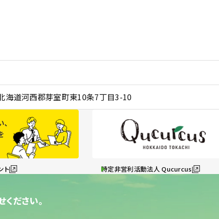
0 北海道河西郡芽室町東10条7丁目3-10
ント
特定非営利活動法人 Qucurcus
せください。