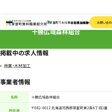
HOME
事業者一覧
十勝広域森林組合
芽室町でお仕事をお探しの方へ
お問い合
新着情報
求人検索
事業者一覧
十勝広域森林組合
掲載中の求人情報
林業・木材加工
事業者情報
名称
十勝広域森林組合
〒082-0012 北海道河西郡芽室町東2条6丁目1番
所在地