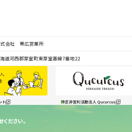
株式会社 帯広営業所
5 北海道河西郡芽室町東芽室基線7番地22
ント
特定非営利活動法人 Qucurcus
せください。