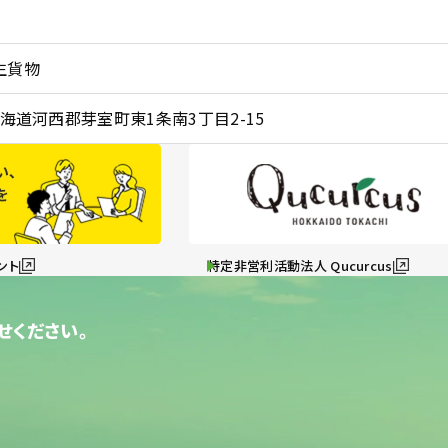
生貨物
1 北海道河西郡芽室町東1条南3丁目2-15
ント
特定非営利活動法人 Qucurcus
せください。