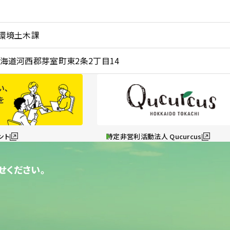
環境土木課
1 北海道河西郡芽室町東2条2丁目14
ント
特定非営利活動法人 Qucurcus
せください。