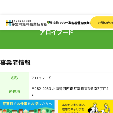
HOME
事業者一覧
アロイフード
芽室町でお仕事をお探しの方へ
お問い合
新着情報
求人検索
事業者一覧
アロイフード
事業者情報
名称
アロイフード
〒082-0053 北海道河西郡芽室町東3条南2丁目4-
所在地
2