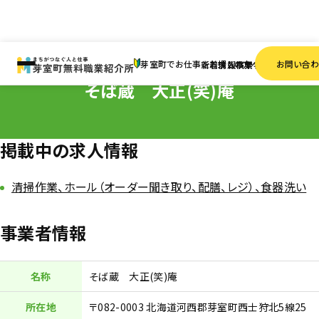
HOME
事業者一覧
そば蔵 大正(笑)庵
芽室町でお仕事をお探しの方へ
お問い合
新着情報
求人検索
事業者一覧
そば蔵 大正(笑)庵
掲載中の求人情報
清掃作業、ホール（オーダー聞き取り、配膳、レジ）、食器洗い
事業者情報
名称
そば蔵 大正(笑)庵
所在地
〒082-0003 北海道河西郡芽室町西士狩北5線25