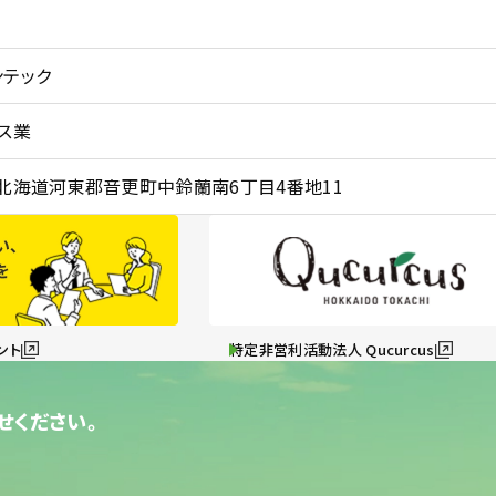
ンテック
ス業
08 北海道河東郡音更町中鈴蘭南6丁目4番地11
ント
特定非営利活動法人 Qucurcus
せください。