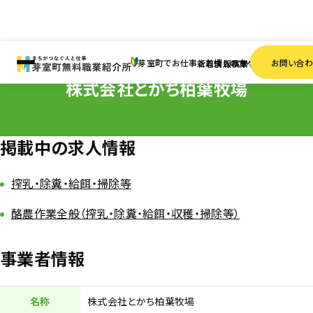
HOME
事業者一覧
株式会社とかち柏葉牧場
芽室町でお仕事をお探しの方へ
お問い合
新着情報
求人検索
事業者一覧
株式会社とかち柏葉牧場
掲載中の求人情報
搾乳・除糞・給餌・掃除等
酪農作業全般（搾乳・除糞・給餌・収穫・掃除等）
事業者情報
名称
株式会社とかち柏葉牧場