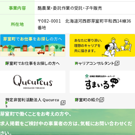
事業内容
酪農業・委託作業の受託・子牛販売
〒082-0001 北海道河西郡芽室町平和西14線36
所在地
番地
芽室町でお仕事をお探しの方へ
キャリアコンサルタント
特定非営利活動法人 Qucurcu
芽室町の紹介
s
芽室町で働くことをお考えの方や、
求人掲載をご検討中の事業者の方は、気軽にお問い合わせくだ
さい。