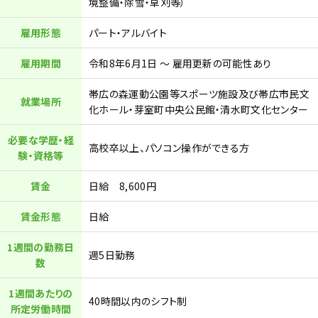
境整備・除雪・草刈等）
雇用形態
パート・アルバイト
雇用期間
令和8年6月1日 ～ 雇用更新の可能性あり
帯広の森運動公園等スポーツ施設及び帯広市民文
就業場所
化ホール・芽室町中央公民館・清水町文化センター
必要な学歴・経
高校卒以上、パソコン操作ができる方
験・資格等
賃金
日給 8,600円
賃金形態
日給
1週間の勤務日
週5日勤務
数
1週間あたりの
40時間以内のシフト制
所定労働時間