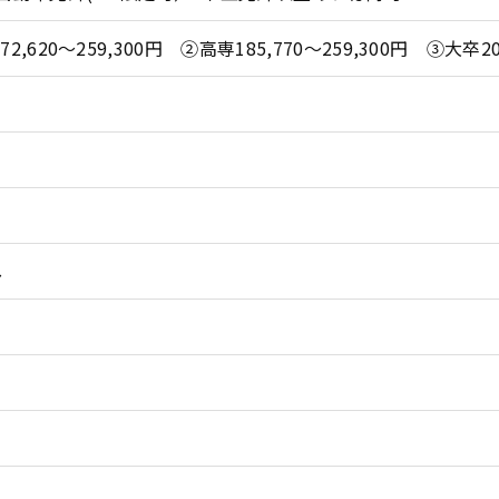
,620〜259,300円 ②高専185,770〜259,300円 ③大卒205
し