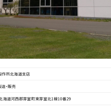
製作所北海道支店
製造・販売
4 北海道河西郡芽室町東芽室北1線10番29