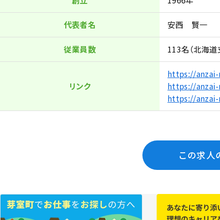
創立
1966年
代表者名
安西 賢一
従業員数
113名（北海道
https://an
リンク
https://anz
https://anz
この求人