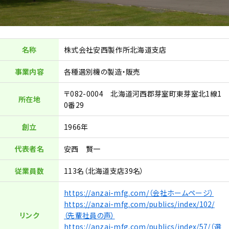
名称
株式会社安西製作所北海道支店
事業内容
各種選別機の製造・販売
〒082-0004 北海道河西郡芽室町東芽室北1線1
所在地
0番29
創立
1966年
代表者名
安西 賢一
従業員数
113名（北海道支店39名）
https://anzai-mfg.com/（会社ホームページ）
https://anzai-mfg.com/publics/index/102/
リンク
（先輩社員の声）
https://anzai-mfg.com/publics/index/57/（選