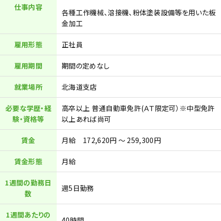
仕事内容
各種工作機械、溶接機、粉体塗装設備等を用いた板
金加工
雇用形態
正社員
雇用期間
期間の定めなし
就業場所
北海道支店
必要な学歴・経
高卒以上 普通自動車免許(ＡＴ限定可）※中型免許
験・資格等
以上あれば尚可
賃金
月給 172,620円 ～ 259,300円
賃金形態
月給
1週間の勤務日
週5日勤務
数
1週間あたりの
40時間