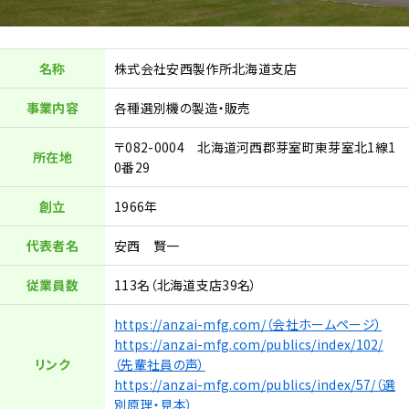
名称
株式会社安西製作所北海道支店
事業内容
各種選別機の製造・販売
〒082-0004 北海道河西郡芽室町東芽室北1線1
所在地
0番29
創立
1966年
代表者名
安西 賢一
従業員数
113名（北海道支店39名）
https://anzai-mfg.com/（会社ホームページ）
https://anzai-mfg.com/publics/index/102/
リンク
（先輩社員の声）
https://anzai-mfg.com/publics/index/57/（選
別原理・見本）