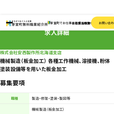
HOME
求人情報
正社員
機械製造（板金加工） 各種工作機械、溶接機、粉体塗装設備
芽室町でお仕事をお探しの方へ
お問い合
新着情報
求人検索
事業者一覧
求人詳細
株式会社安西製作所北海道支店
機械製造（板金加工） 各種工作機械、溶接機、粉体
塗装設備等を用いた板金加工
募集要項
職種
製造・修理・塗装・製図等
機械製造（板金加工）