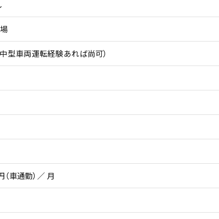
し
工場
（中型車両運転経験あれば尚可）
円
0円（車通勤）／ 月