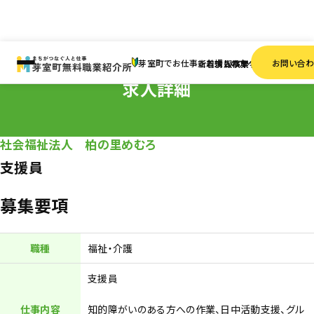
HOME
求人情報
正社員
支援員
芽室町でお仕事をお探しの方へ
お問い合
新着情報
求人検索
事業者一覧
求人詳細
社会福祉法人 柏の里めむろ
支援員
募集要項
職種
福祉・介護
支援員
仕事内容
知的障がいのある方への作業、日中活動支援、グル