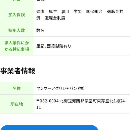
健康 厚生 雇用 労災 国保組合 退職金共
加入保険
済 退職金制度
採用人数
数名
求人条件にか
筆記、面接試験有り
かる特記事項
事業者情報
名称
ヤンマーアグリジャパン（株）
〒082-0004 北海道河西郡芽室町東芽室北1線24-
所在地
11