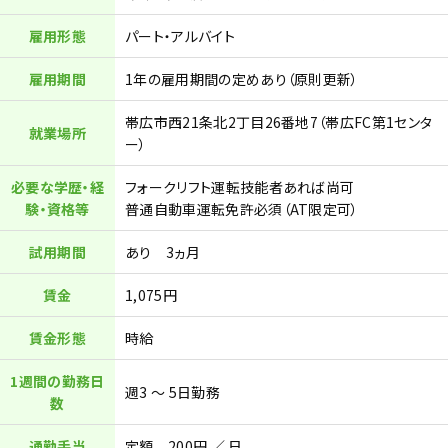
雇用形態
パート・アルバイト
雇用期間
1年の雇用期間の定めあり（原則更新）
帯広市西21条北2丁目26番地7（帯広FC第1センタ
就業場所
ー）
必要な学歴・経
フォークリフト運転技能者あれば尚可
験・資格等
普通自動車運転免許必須（AT限定可）
試用期間
あり 3ヵ月
賃金
1,075円
賃金形態
時給
1週間の勤務日
週3 ～ 5日勤務
数
通勤手当
定額 200円 ／ 日