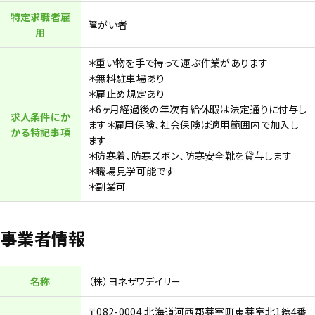
特定求職者雇
障がい者
用
＊重い物を手で持って運ぶ作業があります
＊無料駐車場あり
＊雇止め規定あり
＊6ヶ月経過後の年次有給休暇は法定通りに付与し
求人条件にか
ます＊雇用保険、社会保険は適用範囲内で加入し
かる特記事項
ます
＊防寒着、防寒ズボン、防寒安全靴を貸与します
＊職場見学可能です
＊副業可
事業者情報
名称
（株）ヨネザワデイリー
〒082-0004 北海道河西郡芽室町東芽室北1線4番