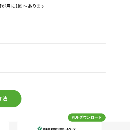
事が月に1回～あります
方法