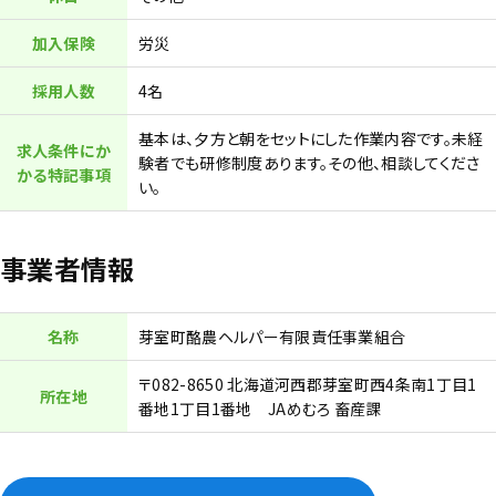
加入保険
労災
採用人数
4名
基本は、夕方と朝をセットにした作業内容です。未経
求人条件にか
験者でも研修制度あります。その他、相談してくださ
かる特記事項
い。
事業者情報
名称
芽室町酪農ヘルパー有限責任事業組合
〒082-8650 北海道河西郡芽室町西4条南1丁目1
所在地
番地1丁目1番地 JAめむろ 畜産課