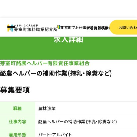
HOME
求人情報
パート・アルバイト
酪農ヘルパーの補助作業(搾乳・除糞など)
芽室町でお仕事をお探しの方へ
お問い合
新着情報
求人検索
事業者一覧
求人詳細
芽室町酪農ヘルパー有限責任事業組合
酪農ヘルパーの補助作業(搾乳・除糞など)
募集要項
職種
農林漁業
仕事内容
酪農ヘルパーの補助作業(搾乳・除糞など)
雇用形態
パート・アルバイト