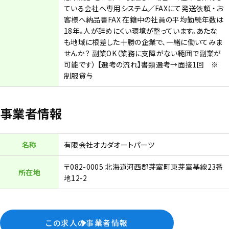
ている会社へ専用システム／FAXにて発送依頼 ・お
客様へ納品書FAX 在籍中の社員の平均勤続年数は
18年。人が辞めにくい環境が整っています。あたな
も地域に根差した十勝の企業で、一緒に働いてみま
せんか？ 副業OK（業務に支障がない範囲で副業が
可能です） 【選考の流れ】書類選考→面接1回 ※
制服貸与
事業者情報
名称
有限会社オカダオートパーツ
〒082-0005 北海道河西郡芽室町東芽室基線23番
所在地
地12-2
この求人の事業者情報