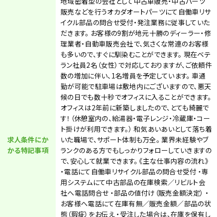
地域密着型の会社として中古車販売・中古パーツ
販売などを行うオカダオートパーツにて自働車リサ
イクル部品の問合せ受付・発注業務に従事していた
だきます。 お客様の9割が地元十勝のディーラー・修
理業者・自動車販売会社で、気さくな常連のお客様
も多いので、すぐに馴染むことができます。 現在ベテ
ラン社員2名（女性）で対応しておりますが、ご依頼件
数の増加に伴い、1名増員を予定しています。 車通
勤が可能で駐車場は敷地内にございますので、悪天
候の日でも数十秒でオフィスに入ることができます。
オフィスは2年前に新築しましたので、とても綺麗で
す！（休憩室内の、給湯器・電子レンジ・冷蔵庫・コー
ト掛けが利用できます。） 和気あいあいとして落ち着
求人条件にか
いた職場で、サポート体制も万全。 業界未経験やブ
かる特記事項
ランクのある方でもしっかりフォローしていきますの
で、安心して就業できます。 《主な仕事内容の流れ》
・電話にて自働車リサイクル部品の問合せ受付 ・専
用システムにて中古部品の在庫検索／リビルト会
社へ電話問合せ ・部品の値付け（販売金額決定） ・
お客様へ電話にて在庫有無／販売金額／部品の状
態（瑕疵）をお伝え ・受注した場合は、在庫を保有し