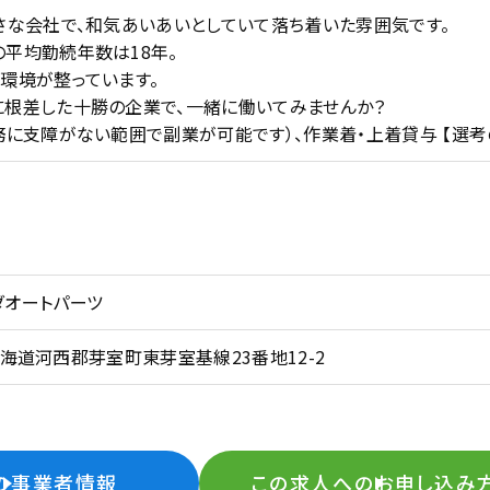
さな会社で、和気あいあいとしていて落ち着いた雰囲気です。
平均勤続年数は18年。
環境が整っています。
に根差した十勝の企業で、一緒に働いてみませんか？
務に支障がない範囲で副業が可能です）、作業着・上着貸与 【選
ダオートパーツ
5 北海道河西郡芽室町東芽室基線23番地12-2
の事業者情報
この求人へのお申し込み