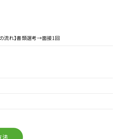
考の流れ】書類選考→面接1回
方法