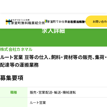
HOME
求人情報
正社員
ルート営業 豆等の仕入、飼料・資材等の販売、集荷・配達等の
芽室町でお仕事をお探しの方へ
お問い合
新着情報
求人検索
事業者一覧
求人詳細
株式会社カネマル
ルート営業 豆等の仕入、飼料・資材等の販売、集荷
配達等の運搬業務
募集要項
職種
販売・営業
配送・輸送・機械運転
ルート営業