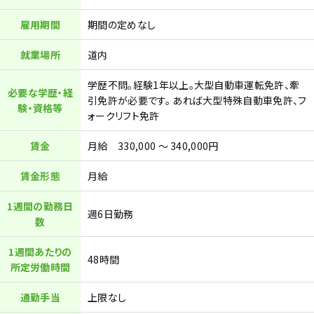
雇用期間
期間の定めなし
就業場所
道内
学歴不問。経験1年以上。大型自動車運転免許、牽
必要な学歴・経
引免許が必要です。 あれば大型特殊自動車免許、フ
験・資格等
ォークリフト免許
賃金
月給 330,000 ～ 340,000円
賃金形態
月給
1週間の勤務日
週6日勤務
数
1週間あたりの
48時間
所定労働時間
通勤手当
上限なし