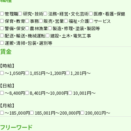
管理職
研究・技術
法務・経営・文化芸術
医療・看護・保健
保育・教育
事務
販売・営業
福祉・介護
サービス
警備・保安
農林漁業
製造・修理・塗装・製図等
配送・輸送・機械運転
建設・土木・電気工事
運搬・清掃・包装・選別等
賃金
【時給】
〜1,050円
1,051円〜1,200円
1,201円〜
【日給】
〜8,400円
8,401円〜10,000円
10,001円〜
【月給】
〜185,000円
185,001円〜200,000円
200,001円〜
フリーワード