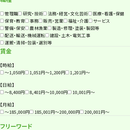
管理職
研究・技術
法務・経営・文化芸術
医療・看護・保健
保育・教育
事務
販売・営業
福祉・介護
サービス
警備・保安
農林漁業
製造・修理・塗装・製図等
配送・輸送・機械運転
建設・土木・電気工事
運搬・清掃・包装・選別等
賃金
【時給】
〜1,050円
1,051円〜1,200円
1,201円〜
【日給】
〜8,400円
8,401円〜10,000円
10,001円〜
【月給】
〜185,000円
185,001円〜200,000円
200,001円〜
フリーワード