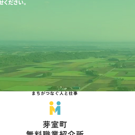
せください。