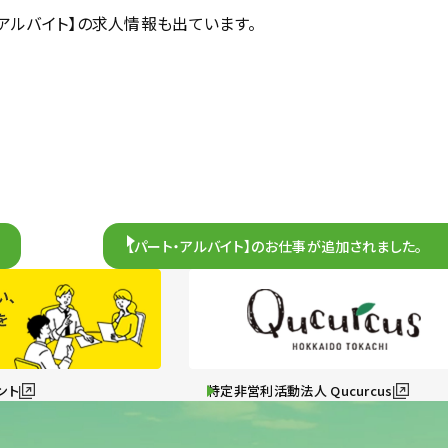
アルバイト】の求人情報も出ています。
【パート・アルバイト】のお仕事が追加されました。
ント
特定非営利活動法人 Qucurcus