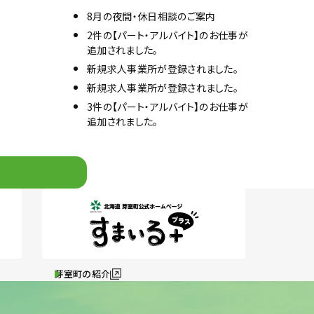
8月の夜間・休日相談のご案内
2件の【パート・アルバイト】のお仕事が
追加されました。
新規求人事業所が登録されました。
新規求人事業所が登録されました。
3件の【パート・アルバイト】のお仕事が
追加されました。
芽室町の紹介