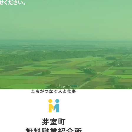
せください。