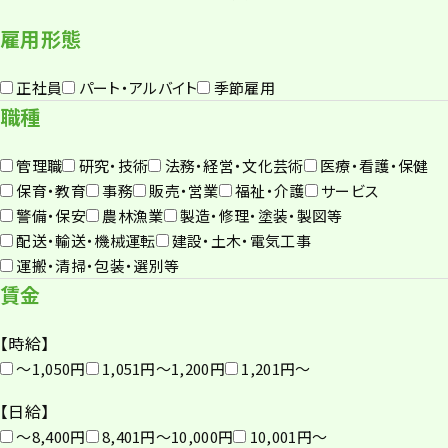
雇用形態
正社員
パート・アルバイト
季節雇用
職種
管理職
研究・技術
法務・経営・文化芸術
医療・看護・保健
保育・教育
事務
販売・営業
福祉・介護
サービス
警備・保安
農林漁業
製造・修理・塗装・製図等
配送・輸送・機械運転
建設・土木・電気工事
運搬・清掃・包装・選別等
賃金
【時給】
〜1,050円
1,051円〜1,200円
1,201円〜
【日給】
〜8,400円
8,401円〜10,000円
10,001円〜